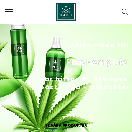
välkommen till
Pure Hemp Life
Här hittar du Sveriges
bästa CBD - produkter
SE VÅRA PRODUKTER