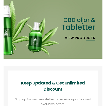
CBD oljor &
Tabletter
VIEW PRODUCTS
Keep Updated & Get
Unlimited
Discount
Sign up for our newsletter to receive updates and
exclusive offers.