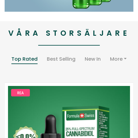
VÅRA STORSÄLJARE
Top Rated
Best Selling
New In
More
REA