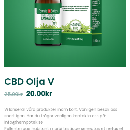
CBD Olja V
20.00
kr
25.00
kr
Vi lanserar våra produkter inom kort. Vänligen besök oss
snart igen. Har du frågor vänligen kontakta oss på:
info@hempotek.se
Pellentesque habitant morbi tristique senectus et netus et