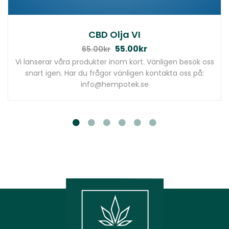
CBD Olja VI
55.00
kr
65.00
kr
Vi lanserar våra produkter inom kort. Vänligen besök oss
snart igen. Har du frågor vänligen kontakta oss på:
info@hempotek.se