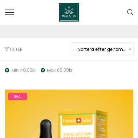
STROLLERS
FILTER
Sortera efter genomsnittligt betyg
Min
40.00
kr
Max
60.00
kr
REA